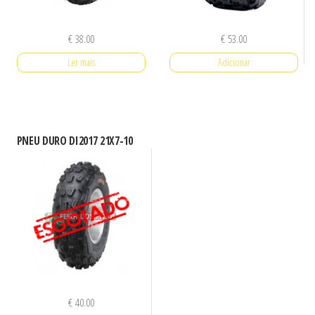
€
38.00
€
53.00
Ler mais
Adicionar
PNEU DURO DI2017 21X7-10
€
40.00