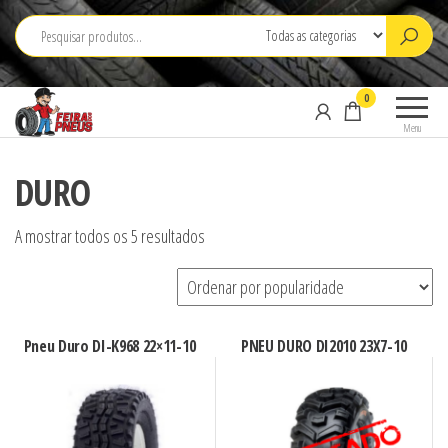
Saltar
para
o
conteúdo
0
Menu
DURO
A mostrar todos os 5 resultados
Pneu Duro DI-K968 22×11-10
PNEU DURO DI2010 23X7-10