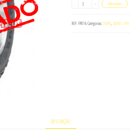
Quantidade
-
+
Adicionar
de
PNEU
REF:
FP016
Categorias:
DURO
,
QUAD / ATV
DURO
DI2017
21X7-
10
DESCRIÇÃO