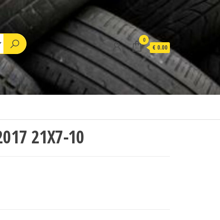
0
€ 0.00
2017 21X7-10