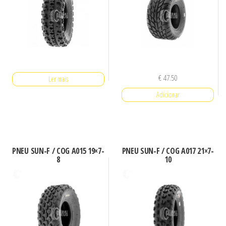
€
47.50
Ler mais
Adicionar
PNEU SUN-F / COG A015 19×7-
PNEU SUN-F / COG A017 21×7-
8
10