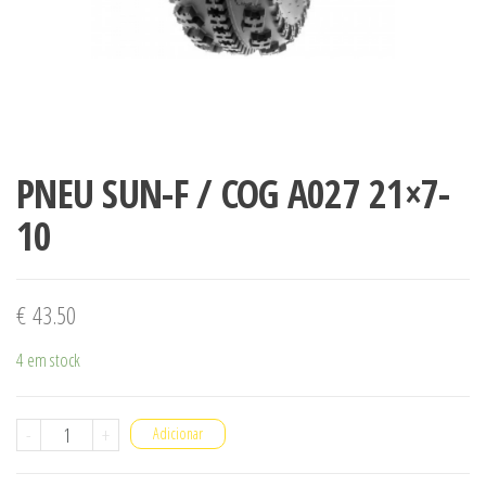
PNEU SUN-F / COG A027 21×7-
10
€
43.50
4 em stock
Quantidade
-
+
Adicionar
de