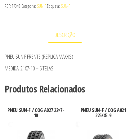
PNEU
REF:
FP048
Categoria:
SUN F
Etiqueta:
SUN-F
SUN-
F
/
DESCRIÇÃO
COG
A027
21x7-
PNEU SUN F FRENTE (REPLICA MAXXIS)
10
MEDIDA: 21X7-10 – 6 TELAS
Produtos Relacionados
PNEU SUN-F / COG A027 22×7-
PNEU SUN-F / COG A021
10
225/45-9