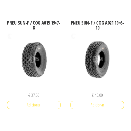
PNEU SUN-F / COG A015 19×7-
PNEU SUN-F / COG A021 19×6-
8
10
€
37.50
€
45.00
Adicionar
Adicionar