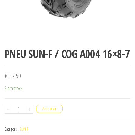
PNEU SUN-F / COG A004 16×8-7
€
37.50
8 em stock
Quantidade
-
+
Adicionar
de
PNEU
Categoria:
SUN F
SUN-