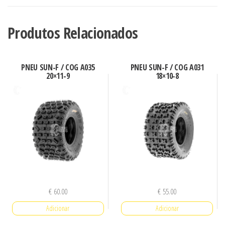
F
/
Produtos Relacionados
COG
A004
PNEU SUN-F / COG A035
PNEU SUN-F / COG A031
16x8-
20×11-9
18×10-8
7
€
60.00
€
55.00
Adicionar
Adicionar