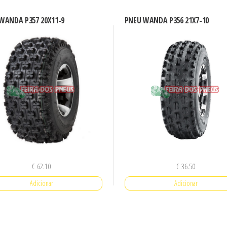
WANDA P357 20X11-9
PNEU WANDA P356 21X7-10
€
62.10
€
36.50
Adicionar
Adicionar