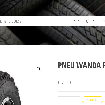
PNEU WANDA P
€
70.90
Quantidade
-
+
Adicionar