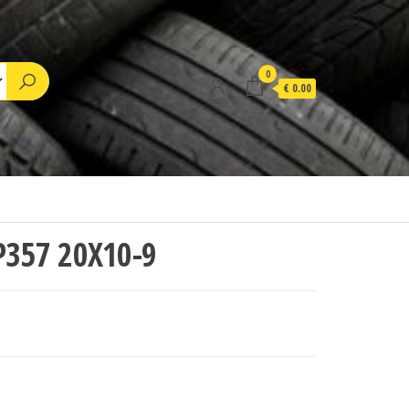
0
€ 0.00
357 20X10-9