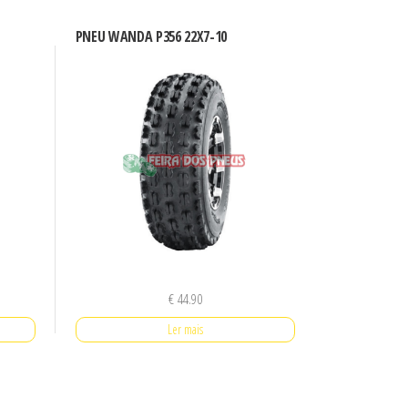
PNEU WANDA P356 22X7-10
€
44.90
Ler mais