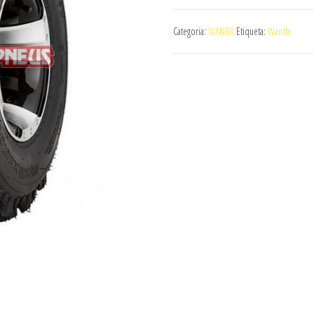
de
PNEU
Categoria:
WANDA
Etiqueta:
Wanda
WANDA
P357
20X10-
9