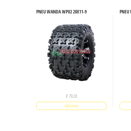
PNEU WANDA WP02 20X11-9
PNEU 
€
70.20
Adicionar