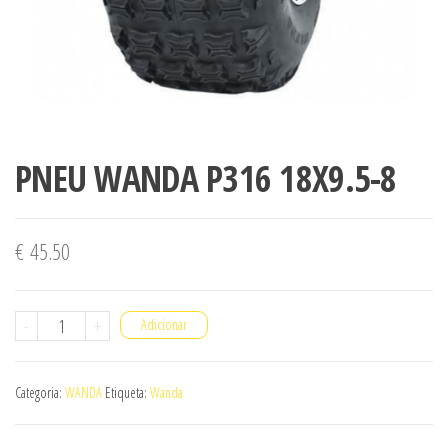
PNEU WANDA P316 18X9.5-8
€
45.50
Quantidade
-
+
Adicionar
de
PNEU
Categoria:
WANDA
Etiqueta:
Wanda
WANDA
P316