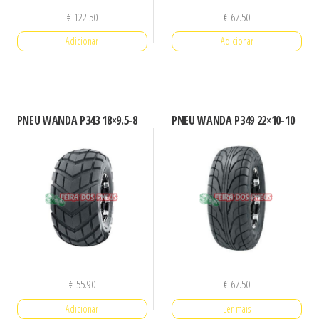
€
122.50
€
67.50
Adicionar
Adicionar
PNEU WANDA P343 18×9.5-8
PNEU WANDA P349 22×10-10
€
55.90
€
67.50
Adicionar
Ler mais