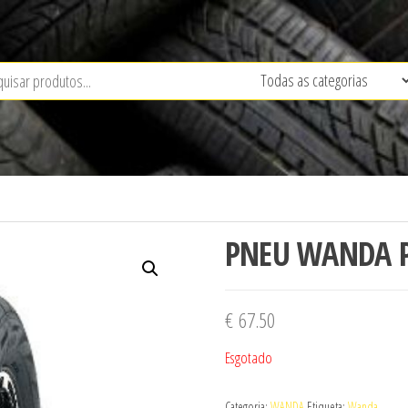
PNEU WANDA P
€
67.50
Esgotado
Categoria:
WANDA
Etiqueta:
Wanda