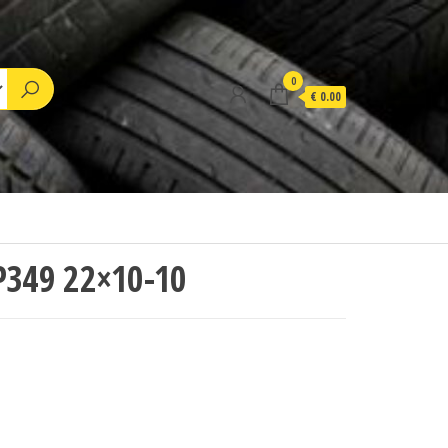
0
€ 0.00
349 22×10-10