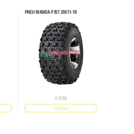
PNEU WANDA P357 20X11-10
€
67.90
Adicionar