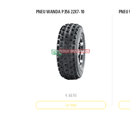
PNEU WANDA P356 22X7-10
PNEU 
€
44.90
Ler mais