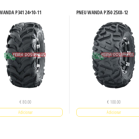
WANDA P341 24×10-11
PNEU WANDA P350 25X8-12
€
80.00
€
100.00
Adicionar
Adicionar