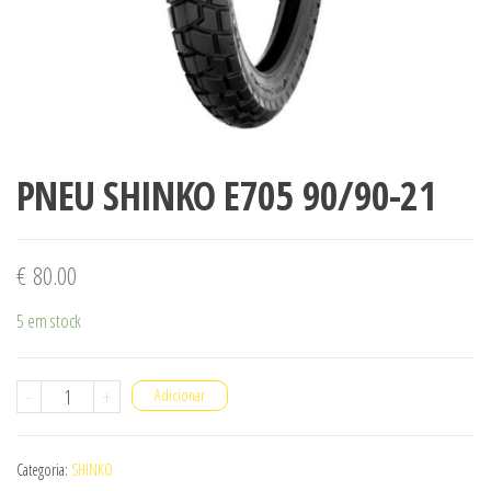
PNEU SHINKO E705 90/90-21
€
80.00
5 em stock
Quantidade
-
+
Adicionar
de
PNEU
Categoria:
SHINKO
SHINKO