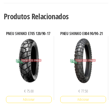
E705
90/90-
Produtos Relacionados
21
PNEU SHINKO E705 120/90-17
PNEU SHINKO E804 90/90-21
€
75.00
€
77.50
Adicionar
Adicionar