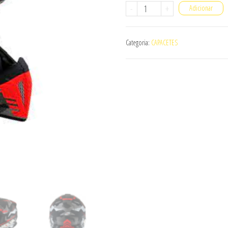
Quantidade
-
+
Adicionar
de
Capacete
Categoria:
CAPACETES
Suomy
X-
Wing
MX
Helmet
Camouflager
Matt
Red