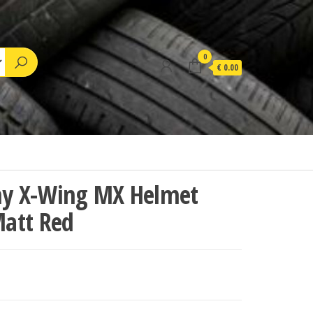
0
€ 0.00
my X-Wing MX Helmet
att Red